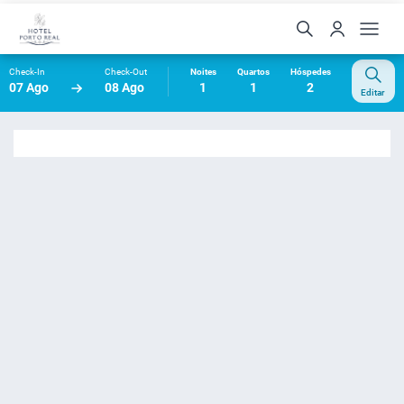
Check-In
Check-Out
Noites
Quartos
Hóspedes
07 Ago
08 Ago
1
1
2
Editar