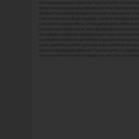
fácil locomoção para a Barra da Tijuca e Centro. O nosso 
estacionamento nas proximidades por uma taxa adicional e
Windsor Palace está situado na Praia de Copacabana, a mai
Com uma localização privilegiada, o hotel é ideal para que
com ótimo custo benefício. O empreendimento oferece 
varandas com lindas vistas, além de área de lazer com pisc
da unidade o ambiente ideal para quem viaja a lazer ou a t
a unidade está próxima ao Forte de Copacabana e às princi
Leme, Ipanema e Leblon. Com uma ampla oferta de transpor
fácil locomoção para a Barra da Tijuca e Centro. O nosso 
estacionamento nas proximidades por uma taxa adicional 