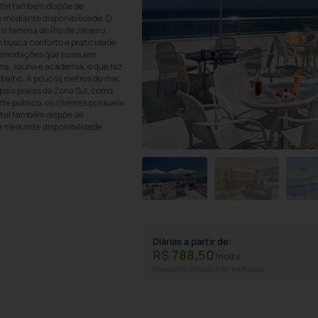
hotel também dispõe de
 mediante disponibilidade. O
s famosa do Rio de Janeiro.
m busca conforto e praticidade
acomodações que possuem
ina, sauna e academia, o que faz
rabalho. A poucos metros do mar,
pais praias da Zona Sul, como
te público, os clientes possuem
hotel também dispõe de
e mediante disponibilidade
Diárias a partir de:
R$
788,
50
/noite
Impostos e taxas não inclusos