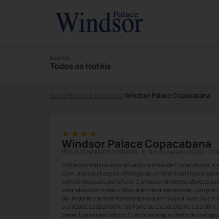
Destino
Todos os Hotéis
Início
/
Hotéis e Destinos
/
Windsor Palace Copacabana
Windsor Palace Copacabana
RUA DOMINGOS FERREIRA , 6 , Rio De Janeiro 22050-010
O Windsor Palace está situado na Praia de Copacabana, a m
Com uma localização privilegiada, o hotel é ideal para que
com ótimo custo benefício. O empreendimento oferece 
varandas com lindas vistas, além de área de lazer com pisc
da unidade o ambiente ideal para quem viaja a lazer ou a t
a unidade está próxima ao Forte de Copacabana e às princi
Leme, Ipanema e Leblon. Com uma ampla oferta de transpor