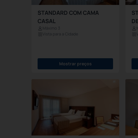
STANDARD COM CAMA
S
CASAL
DE
Máximo 3
Vista para a Cidade
Mostrar preços