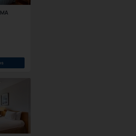
AMA
os