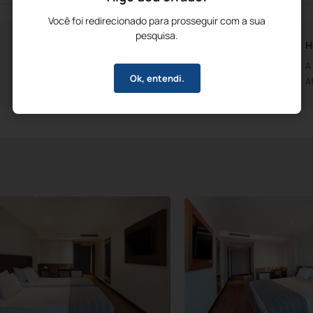
Você foi redirecionado para prosseguir com a sua
pesquisa.
Horários da Recepção
H
Aberto das 8h00m
A
Ok, entendi.
Até às 8h00m
A