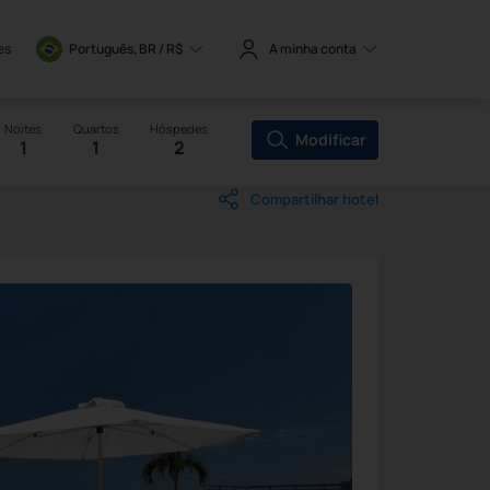
es
Português, BR / 
R$
A minha conta
Noites
Quartos
Hóspedes
Modificar
1
1
2
Compartilhar hotel