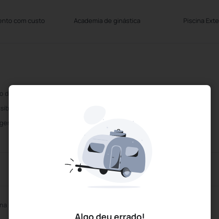
ento com custo
Academia de ginástica
Piscina Exte
o disponivel a pedido
Quartos para Deficientes
sibilidade para Cadeira de Rodas
Serviço de limpeza diário
gem com taxa
Elevador
Restaurante
ina Exterior
Sauna
Algo deu errado!