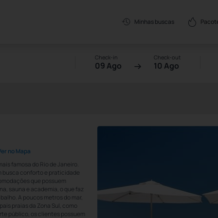
Pacot
Minhas buscas
Check-in
Check-out
09 Ago
10 Ago
Ver no Mapa
ais famosa do Rio de Janeiro.
m busca conforto e praticidade
acomodações que possuem
ina, sauna e academia, o que faz
rabalho. A poucos metros do mar,
pais praias da Zona Sul, como
te público, os clientes possuem