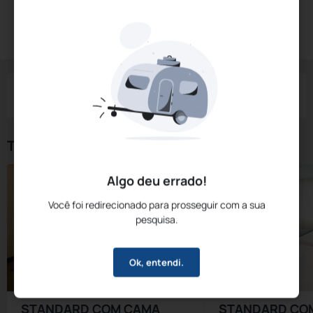
Diárias a partir de:
R$
643,
82
Reservar Agora
/noite
Impostos e taxas não inclusos
Check-in
Check-out
Noites
Quartos
Hóspedes
07 Ago
08 Ago
1
1
2
Tipos de Quarto
Algo deu errado!
Você foi redirecionado para prosseguir com a sua
pesquisa.
Ok, entendi.
STANDARD COM CAMA
STANDARD CO