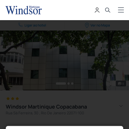
Ligar ao hotel
Ver no Mapa
11
Windsor Martinique Copacabana
Rua Sá Ferreira, 30 , Rio De Janeiro 22071-100