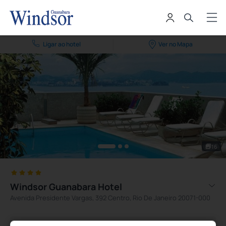
Ligar ao hotel
Ver no Mapa
16
Windsor Guanabara Hotel
Avenida Presidente Vargas, 392 Centro, Rio De Janeiro 20071-000