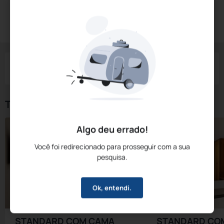
Diárias a partir de:
R$
410,
64
Reservar Agora
/noite
Impostos e taxas não inclusos
Check-in
Check-out
Noites
Quartos
Hóspedes
07 Ago
08 Ago
1
1
2
Tipos de Quarto
Algo deu errado!
Você foi redirecionado para prosseguir com a sua
pesquisa.
Ok, entendi.
STANDARD COM CAMA
STANDARD CO