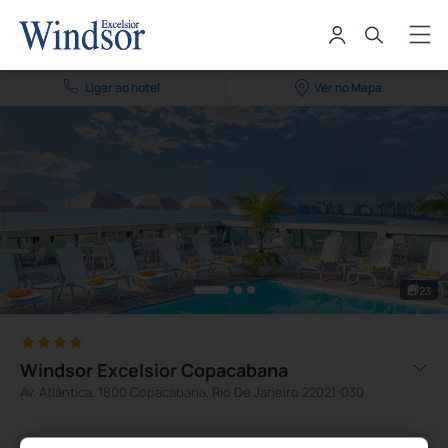
Ligar ao hotel
Ver no Mapa
23
Windsor Excelsior Copacabana
Av. Atlântica, 1800 Copacabana, Rio De Janeiro 22021-030