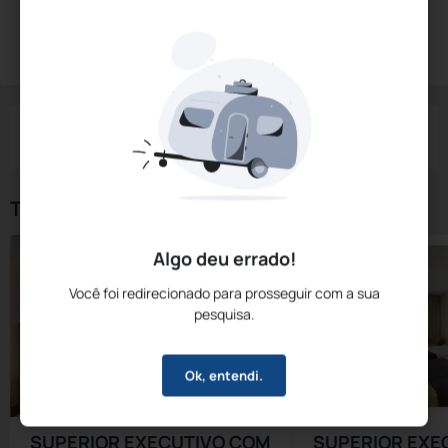
Diárias a partir de:
R$
882,
36
Reservar Agora
/noite
Impostos e taxas não inclusos
Check-in
Check-out
Noites
Quartos
Hóspedes
10 Ago
11 Ago
1
1
2
Tipos de Quarto
Algo deu errado!
Você foi redirecionado para prosseguir com a sua
pesquisa.
Ok, entendi.
SUPERIOR EXECUTIVO COM
SUPERIOR EXE