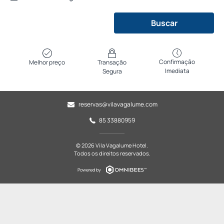
Buscar
Confirmação
Melhor preço
Transação
Imediata
Segura
reservas@vilavagalume.com
85 33880959
© 2026 Vila Vagalume Hotel.
Todos os direitos reservados.
Powered by