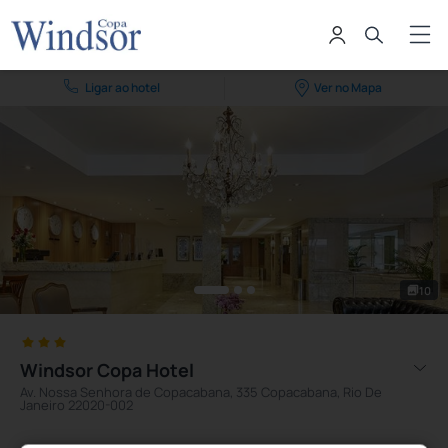
Ligar ao hotel
Ver no Mapa
10
Windsor Copa Hotel
Av. Nossa Senhora de Copacabana, 335 Copacabana, Rio De
Janeiro 22020-002