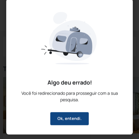
Diárias a partir de:
R$
561,
74
Reservar Agora
/noite
Impostos e taxas não inclusos
Check-in
Check-out
Noites
Quartos
Hóspedes
08 Ago
09 Ago
1
1
2
Tipos de Quarto
Algo deu errado!
Você foi redirecionado para prosseguir com a sua
pesquisa.
Ok, entendi.