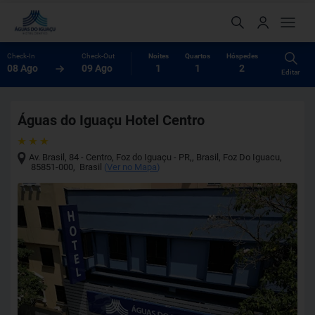
Check-In
Check-Out
Noites
Quartos
Hóspedes
08 Ago
09 Ago
1
1
2
Editar
Águas do Iguaçu Hotel Centro
Av. Brasil, 84 - Centro, Foz do Iguaçu - PR,, Brasil
,
Foz Do Iguacu
,
85851-000
,
Brasil
(
Ver no Mapa
)