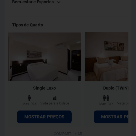
Bem-estar e Esportes
Tipos de Quarto
Single Luxo
Duplo (TWIN) Lu
Vista para a Cidade
Vista para a
Max. PAX
Max. PAX
MOSTRAR PREÇOS
MOSTRAR PREÇ
COMPARTILHAR