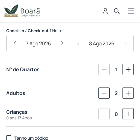
Boara Lodge Natureza
Check-in / Check-out
1 Noite
7 Ago 2026
8 Ago 2026
N° de Quartos
1
Adultos
2
Crianças
0
0 aos 17 Anos
Tenho um código