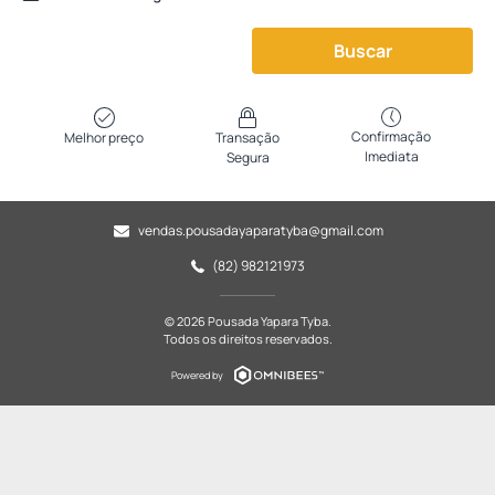
Buscar
Confirmação
Melhor preço
Transação
Imediata
Segura
vendas.pousadayaparatyba@gmail.com
(82) 982121973
© 2026 Pousada Yapara Tyba.
Todos os direitos reservados.
Powered by