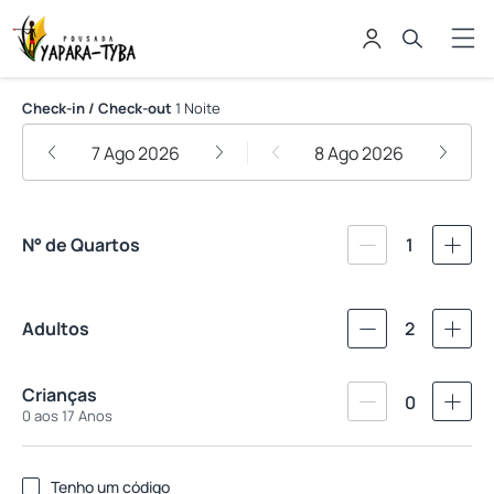
Pousada Yapara Tyba
Check-in / Check-out
1 Noite
7 Ago 2026
8 Ago 2026
N° de Quartos
1
Adultos
2
Crianças
0
0 aos 17 Anos
Tenho um código