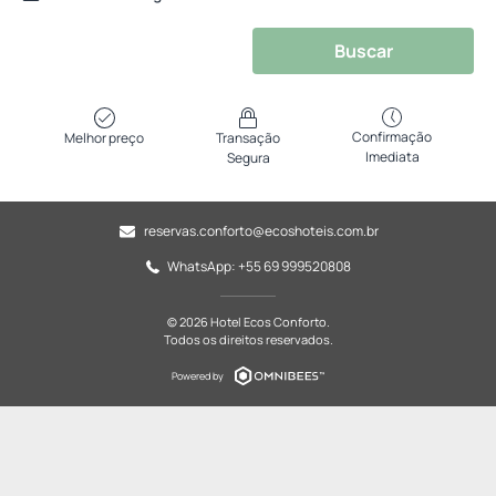
Buscar
Confirmação
Melhor preço
Transação
Imediata
Segura
reservas.conforto@ecoshoteis.com.br
WhatsApp: +55 69 999520808
© 2026 Hotel Ecos Conforto.
Todos os direitos reservados.
Powered by