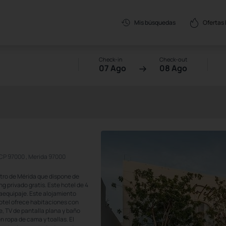
Ofertas
Mis búsquedas
Check-in
Check-out
07 Ago
08 Ago
CP 97000 , Merida 97000
ntro de Mérida que dispone de
ing privado gratis. Este hotel de 4
daequipaje. Este alojamiento
 hotel ofrece habitaciones con
te, TV de pantalla plana y baño
n ropa de cama y toallas. El