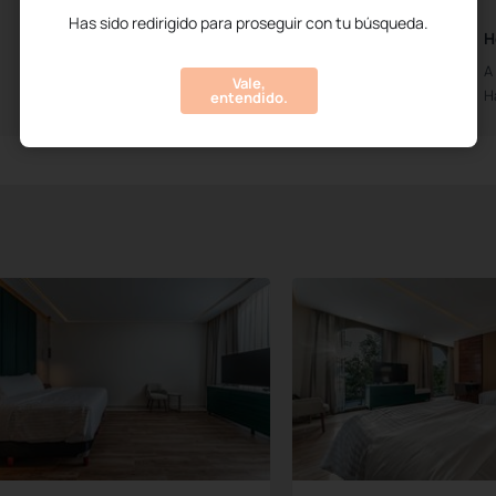
Has sido redirigido para proseguir con tu búsqueda.
Horarios de Recepción
H
Abierto de las 0h00m
A
Vale,
Hasta las 23h30m
H
entendido.