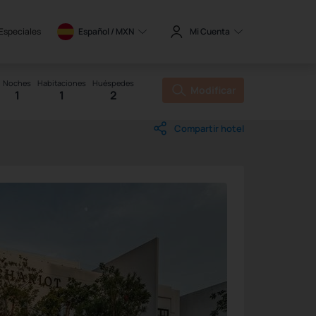
 Especiales
Español / 
MXN
Mi Cuenta
Noches
Habitaciones
Huéspedes
Modificar
1
1
2
Compartir hotel