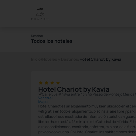
Destino
Todos los hoteles
Inicio
/
Hoteles y Destinos
/
Hotel Chariot by Kavia
Hotel Chariot by Kavia
Calle 56ª #494ª entre 43 y 45 Paseo de Montejo Mérida 
Ver en el
Mapa
Hotel Chariot es un alojamiento muy bien ubicado en el ce
wifi gratis en todo el alojamiento, piscina al aire libre y park
estrellas ofrece mostrador de información turística y guar
libre de humo está a 15 min a pie de Catedral de Mérida. El
aire acondicionado, escritorio, cafetera, minibar, caja fuer
privado con ducha. En Hotel Chariot, las habitaciones tiene