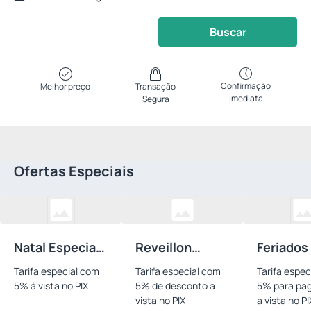
Buscar
Confirmação
Melhor preço
Transação
Imediata
Segura
Ofertas Especiais
Natal Especial
Reveillon
Feriados
Pix
Especial PIX
Especial
Tarifa especial com
Tarifa especial com
Tarifa espec
5% á vista no PIX
5% de desconto a
5% para pa
vista no PIX
a vista no PI