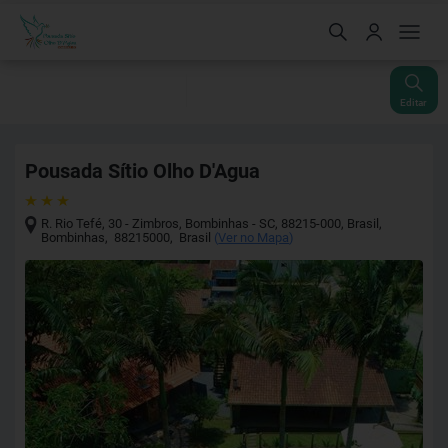
Check-In
Check-Out
Noites
Quartos
Hóspedes
06 Ago
07 Ago
1
1
2
Editar
Pousada Sítio Olho D'Agua
R. Rio Tefé, 30 - Zimbros, Bombinhas - SC, 88215-000, Brasil
,
Bombinhas
,
88215000
,
Brasil
(
Ver no Mapa
)