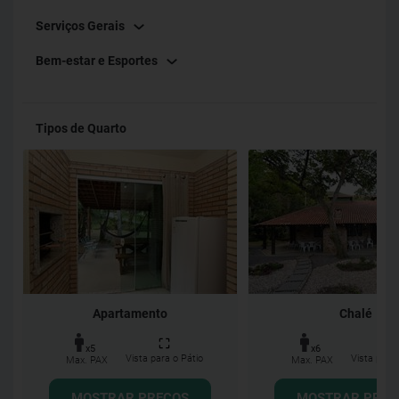
Serviços Gerais
Bem-estar e Esportes
Tipos de Quarto
Apartamento
Chalé
x5
x6
Vista para o Pátio
Vista para 
Max. PAX
Max. PAX
MOSTRAR PREÇOS
MOSTRAR PREÇ