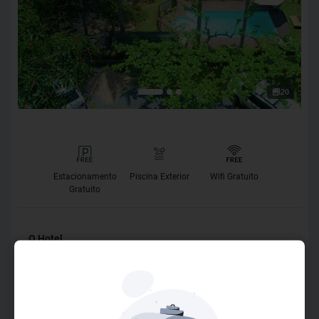
20
Estacionamento
Piscina Exterior
Wifi Gratuito
Gratuito
O Hotel
Para uma conexão com a natureza e uma experiência
única, venha se hospedar na Pousada Sítio Olho D’Água,
localizada em Bombinhas, na área de preservação