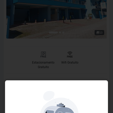
13
Estacionamento
Wifi Gratuito
Gratuito
O Hotel
Bem-vindo ao Bombinhas Praia II! A apenas 100 metros da
deslumbrante praia de Bombas, nosso hotel está situado
no coração da cidade, cercado por restaurantes, mercados