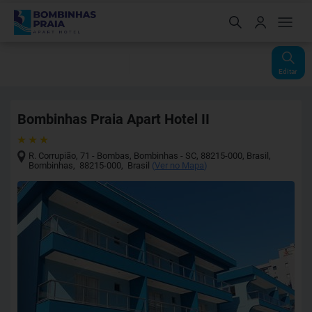
Check-In
Check-Out
Noites
Quartos
Hóspedes
07 Ago
08 Ago
1
1
2
Editar
Bombinhas Praia Apart Hotel II
R. Corrupião, 71 - Bombas, Bombinhas - SC, 88215-000, Brasil
,
Bombinhas
,
88215-000
,
Brasil
(
Ver no Mapa
)