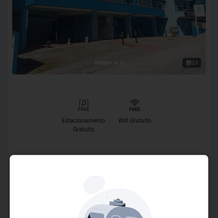
13
Estacionamento
Wifi Gratuito
Gratuito
O Hotel
Bem-vindo ao Bombinhas Praia II! A apenas 100 metros da
deslumbrante praia de Bombas, nosso hotel está situado
no coração da cidade, cercado por restaurantes, mercados