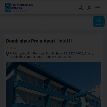
Check-In
Check-Out
Noites
Quartos
Hóspedes
07 Ago
08 Ago
1
1
2
Editar
Bombinhas Praia Apart Hotel II
R. Corrupião, 71 - Bombas, Bombinhas - SC, 88215-000, Brasil
,
Bombinhas
,
88215-000
,
Brasil
(
Ver no Mapa
)