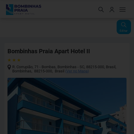
Check-In
Check-Out
Noites
Quartos
Hóspedes
09 Ago
10 Ago
1
1
2
Editar
Bombinhas Praia Apart Hotel II
R. Corrupião, 71 - Bombas, Bombinhas - SC, 88215-000, Brasil
,
Bombinhas
,
88215-000
,
Brasil
(
Ver no Mapa
)