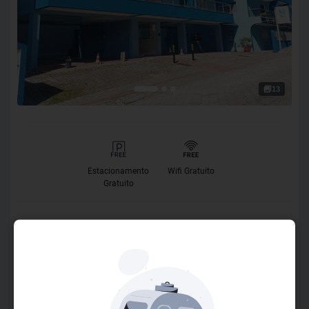
13
Estacionamento
Wifi Gratuito
Gratuito
O Hotel
Bem-vindo ao Bombinhas Praia II! A apenas 100 metros da
deslumbrante praia de Bombas, nosso hotel está situado
no coração da cidade, cercado por restaurantes, mercados