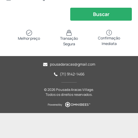
Buscar
Confirmação
Melhor preço
Transação
Imediata
Segura
pousadaracas@gmail.com
(71) 9142-1466
© 2026 Pousada Aracas Village.
Todos os direitos reservados.
Powered by