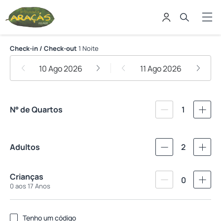
Pousada Aracas Village
Check-in / Check-out
1 Noite
10 Ago 2026
11 Ago 2026
N° de Quartos
1
Adultos
2
Crianças
0
0 aos 17 Anos
Tenho um código