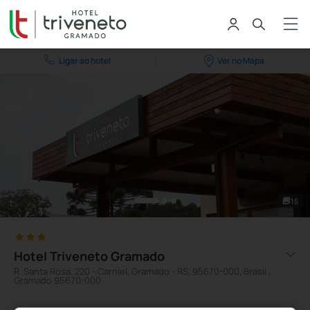
Ligar ao hotel
Ver no Mapa
15
Hotel Triveneto Gramado
R. Santa Rosa, 220 - Carniel, Gramado - RS, 95670-000, Brasil ,
Gramado 95670-000