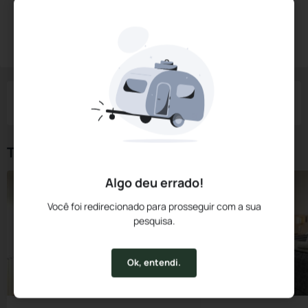
Diárias a partir de:
R$
203,
00
Reservar Agora
/noite
Impostos e taxas não inclusos
Check-in
Check-out
Noites
Quartos
Hóspedes
07 Ago
08 Ago
1
1
2
Tipos de Quarto
Algo deu errado!
Você foi redirecionado para prosseguir com a sua
pesquisa.
Ok, entendi.