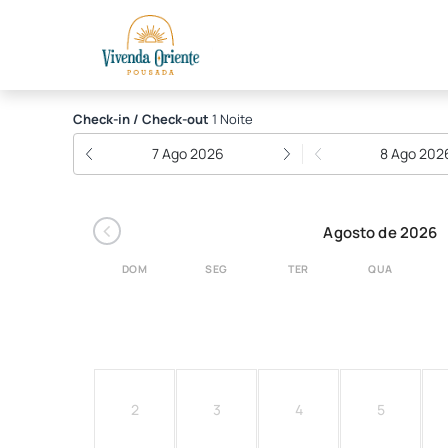
Pousada Vivenda Orient
Check-in / Check-out
1 Noite
7 Ago 2026
8 Ago 202
‹
Agosto de 2026
DOM
SEG
TER
QUA
2
3
4
5