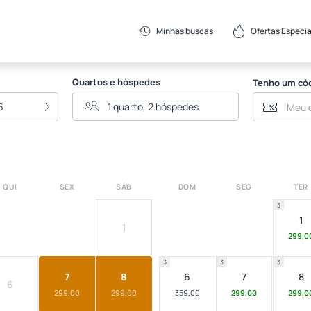
e
Ofertas Especia
Minhas buscas
Quartos e hóspedes
Tenho um có
6
QUI
SEX
SÁB
DOM
SEG
TER
3
1
1
299,0
3
3
3
7
8
6
7
8
6
299,00
299,00
359,00
299,00
299,0