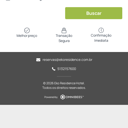
Buscar
Confirmação
Melhor preço
Transação
Imediata
Segura
reservas@ekoresidence.com.br
5132157600
© 2026 Eko Residence Hotel.
Todos os direitos reservados.
Powered by