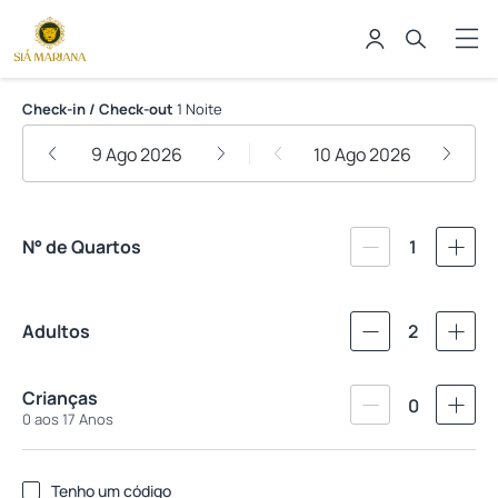
Sia Mariana
Check-in / Check-out
1 Noite
9 Ago 2026
10 Ago 2026
N° de Quartos
1
Adultos
2
Crianças
0
0 aos 17 Anos
Tenho um código