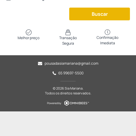
Buscar
Confirmação
Melhor preço
Transação
Imediata
Segura
pousadasiamariana@gmail.com
65 99697-5500
© 2026 Sia Mariana.
Todos os direitos reservados.
Powered by