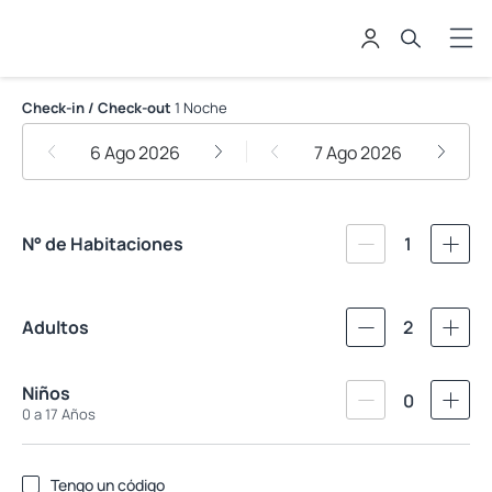
HOTEL INTERNACIONAL LA TRIAD
Check-in / Check-out
1 Noche
6 Ago 2026
7 Ago 2026
N° de Habitaciones
1
Adultos
2
Niños
0
0 a 17 Años
Tengo un código