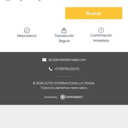
Buscar
Confirmación
Mejor precio
Transacción
Inmediata
Segura
dc2@hotellatriada.com
+576076422410
© 2026 HOTEL INTERNACIONAL LA TRIADA.
Todos los derechos reservados.
Powered by