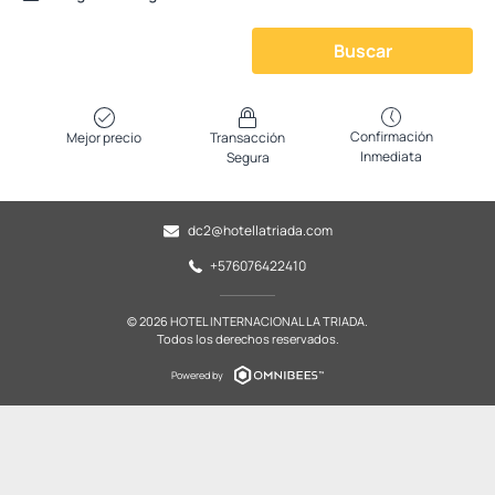
Buscar
Confirmación
Mejor precio
Transacción
Inmediata
Segura
dc2@hotellatriada.com
+576076422410
© 2026 HOTEL INTERNACIONAL LA TRIADA.
Todos los derechos reservados.
Powered by