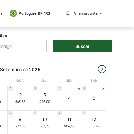
as
Português, BR / 
R$
A minha conta
digo
Buscar
›
Setembro de 2026
QUA
QUI
SEX
SÁB
2
2
2
2
2
3
4
5
0
543,38
495,00
2
2
2
2
9
10
11
12
0
472,50
553,73
904,48
603,75