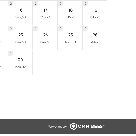
2
2
2
2
16
17
18
19
0
543,38
553,73
615,25
615,25
2
2
2
2
23
24
25
26
2
543,38
543,38
550,00
695,75
2
30
2
533,02
Powered by