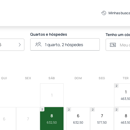
rancoso
Minhas busc
Quartos e hóspedes
Tenho um có
6
QUI
SEX
SÁB
DOM
SEG
TER
2
1
1
463,5
2
2
2
2
8
6
7
8
6
7
632,50
632,50
577,50
463,5