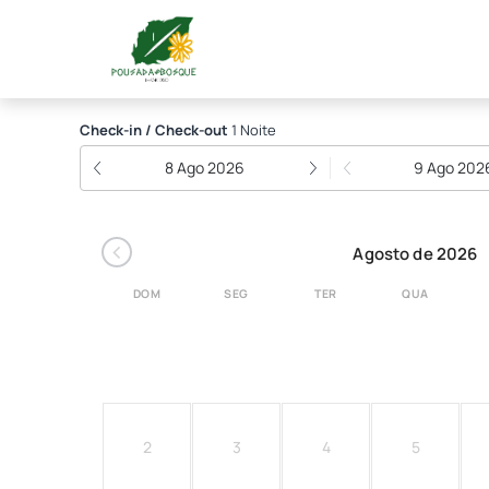
Pousada do Bosque - T
Check-in / Check-out
1 Noite
8 Ago 2026
9 Ago 202
‹
Agosto de 2026
DOM
SEG
TER
QUA
2
3
4
5