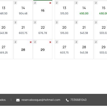
2
2
2
2
2
13
14
13
14
15
15
481,50
904,48
515,00
450,00
450,0
2
2
2
2
2
20
21
22
20
21
22
543,38
603,75
676,78
515,00
543,38
533,0
2
2
2
2
2
27
27
28
29
28
29
569,25
603,75
543,38
533,0
ados.
reservabosque@hotmail.com
7336681040