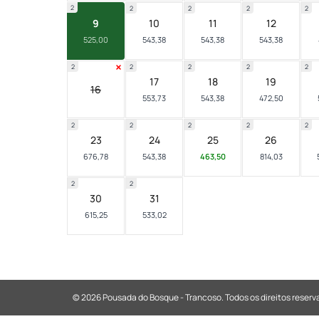
2
2
2
2
2
9
10
11
12
525,00
543,38
543,38
543,38
2
2
2
2
2
17
18
19
16
553,73
543,38
472,50
2
2
2
2
2
23
24
25
26
676,78
543,38
463,50
814,03
2
2
30
31
615,25
533,02
© 2026 Pousada do Bosque - Trancoso.
Todos os direitos reserv