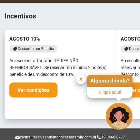
Incentivos
AGOSTO 10%
AGOSTO
Desconto por Estadia
Descon
Ao escolher o Tarifário: TARIFA NÃO
Ao escolh
REEMBOLSÁVEL. Se reservar no mínimo 2 noite(s)
reservar n
beneficie de um desconto de 10%.
desconto 
x
Alguma dúvida?
Ver condições
Ver 
Clique aqui!
central.reservas@benditocacaofamily.com.br
19 3460-0777