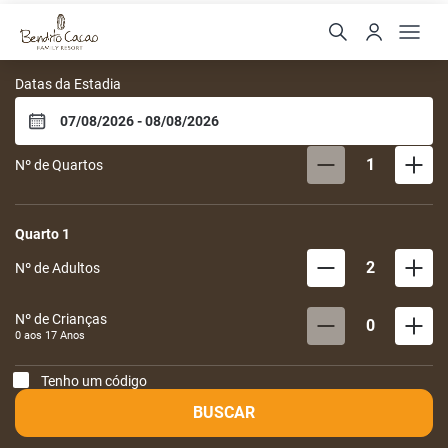
Bendito Cacao Family Re
Datas da Estadia
1
Nº de Quartos
Quarto
1
2
Nº de Adultos
Nº de Crianças
0
0 aos
17
Anos
Tenho um código
BUSCAR