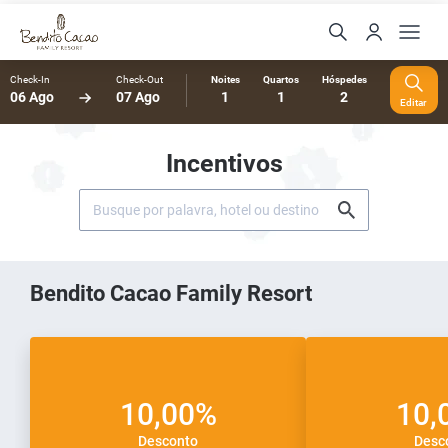
Check-In
Check-Out
Noites
Quartos
Hóspedes
06 Ago
07 Ago
1
1
2
Editar
Incentivos
Bendito Cacao Family Resort
10,00%
10,
Desconto
Desc