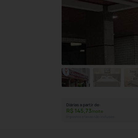
Diárias a partir de:
R$
145,
73
/noite
Impostos e taxas não inclusos