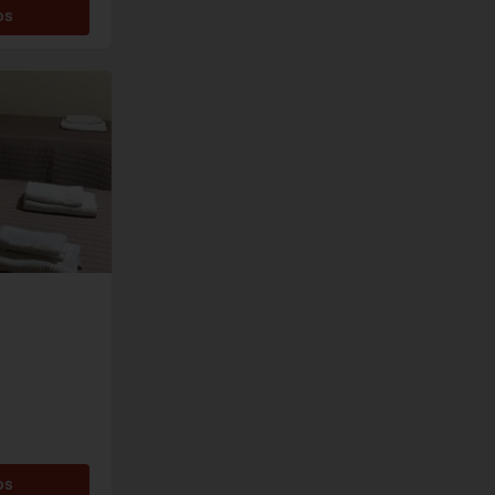
os
os