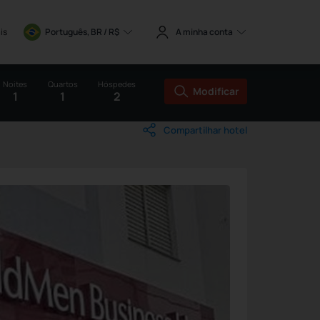
is
Português, BR / 
R$
A minha conta
Noites
Quartos
Hóspedes
Modificar
1
1
2
Compartilhar hotel