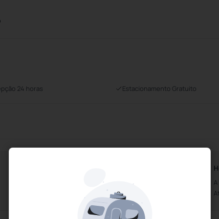
o
pção 24 horas
Estacionamento Gratuito
Horários da Recepção
H
Aberto das 0h00m
A
Até às 0h00m
A