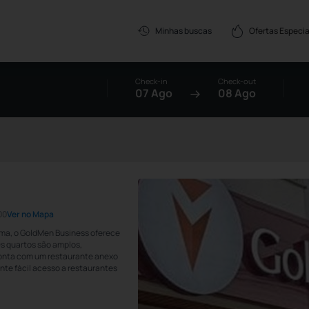
Ofertas Especia
Minhas buscas
Check-in
Check-out
07 Ago
08 Ago
00
Ver no Mapa
úma, o GoldMen Business oferece
Os quartos são amplos,
conta com um restaurante anexo
nte fácil acesso a restaurantes