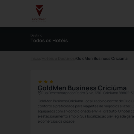
Destino
Todos os Hotéis
Início
/
Hotéis e Destinos
/
GoldMen Business Criciúma
GoldMen Business Criciúma
Rua Desembargador Pedro Silva, 690 , Criciuma 88802-3
GoldMen Business Criciúma Localizado no centro de Crici
conforto e praticidade para viajantes de negócios e lazer. 
equipados com ar-condicionado e Wi-Fi gratuito. O hotel 
e estacionamento amplo. Sua localização privilegiada gara
e comércios da cidade.