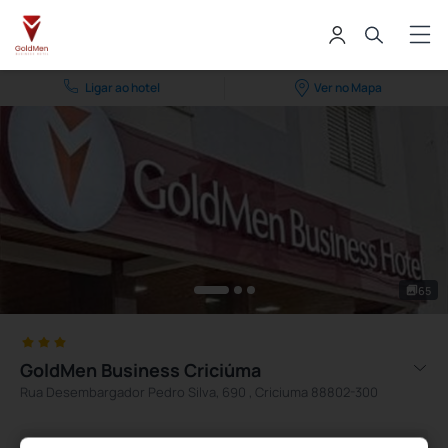
Ligar ao hotel
Ver no Mapa
65
GoldMen Business Criciúma
Rua Desembargador Pedro Silva, 690 , Criciuma 88802-300