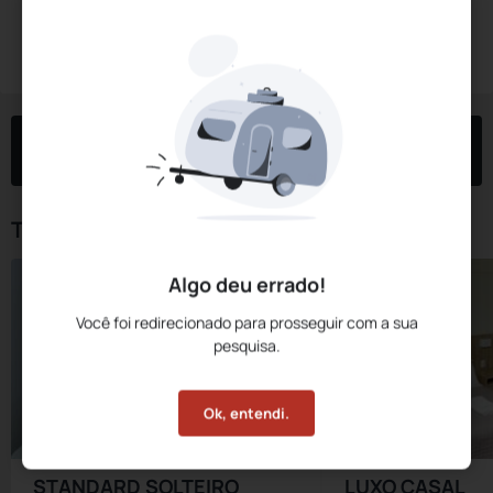
Diárias a partir de:
R$
195,
62
Reservar Agora
/noite
Impostos e taxas não inclusos
Check-in
Check-out
Noites
Quartos
Hóspedes
08 Ago
09 Ago
1
1
2
Tipos de Quarto
Algo deu errado!
Você foi redirecionado para prosseguir com a sua
pesquisa.
Ok, entendi.
STANDARD SOLTEIRO
LUXO CASAL