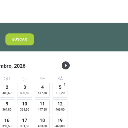
BUSCAR
mbro,
2026
QU
QU
SE
SÁ
2
2
3
4
5
400,50
400,50
447,30
511,20
9
10
11
12
361,80
361,80
447,30
468,00
16
17
18
19
391,50
391,50
433,80
468,00