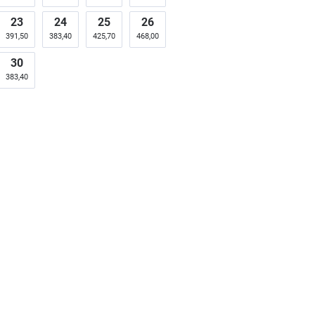
23
24
25
26
391,50
383,40
425,70
468,00
30
383,40