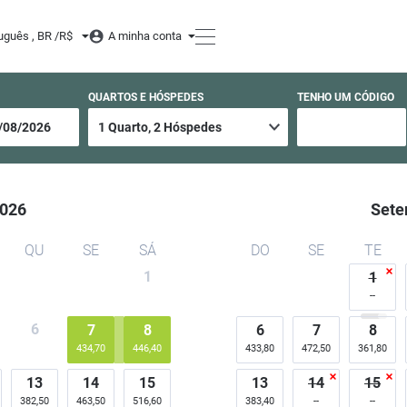
uguês , BR /
R$
A minha conta
QUARTOS E HÓSPEDES
TENHO UM CÓDIGO
026
Sete
QU
SE
SÁ
DO
SE
TE
1
1
6
7
8
6
7
8
434,70
446,40
433,80
472,50
361,80
13
14
15
13
14
15
382,50
463,50
516,60
383,40