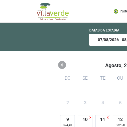
Espaço Villa Verde
Port
DATAS DA ESTADIA
Agosto,
2
DO
SE
TE
QU
2
3
4
5
9
10
11
12
374,40
382,50