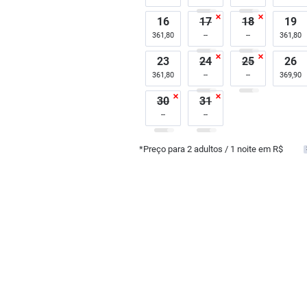
16
17
18
19
361,80
361,80
23
24
25
26
361,80
369,90
30
31
*Preço para
2
adultos
/ 1 noite em R$