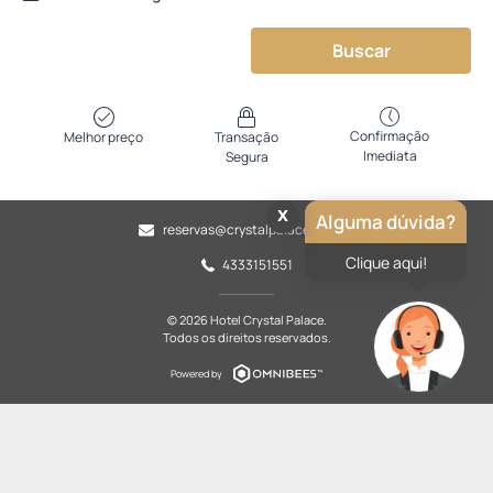
Buscar
Confirmação
Melhor preço
Transação
Imediata
Segura
x
Alguma dúvida?
reservas@crystalpalace.com.br
Clique aqui!
4333151551
© 2026 Hotel Crystal Palace.
Todos os direitos reservados.
Powered by