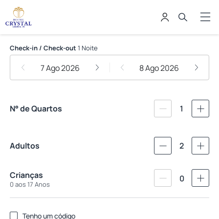
Hotel Crystal Palace
Check-in / Check-out
1 Noite
7 Ago 2026
8 Ago 2026
N° de Quartos
1
Adultos
2
Crianças
0
0 aos 17 Anos
Tenho um código