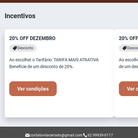
Incentivos
20% OFF DEZEMBRO
20% OF
Desconto
Desco
Ao escolher o Tarifário: TARIFA MAIS ATRATIVA.
Ao escolh
Beneficie de um desconto de 20%.
de um des
Ver condições
Ver 
contatovilacerrado@gmail.com
62 99939-0117