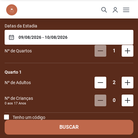
Vila Cerrado
Datas da Estadia
1
Nº de Quartos
Quarto
1
2
Nº de Adultos
Nº de Crianças
0
0 aos
17
Anos
Tenho um código
BUSCAR