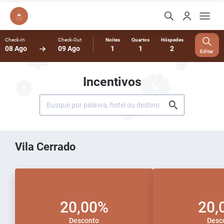
Check-In
Check-Out
Noites
Quartos
Hóspedes
08 Ago
09 Ago
1
1
2
Editar
Incentivos
Vila Cerrado
20,00%
20,
Desconto
Desc