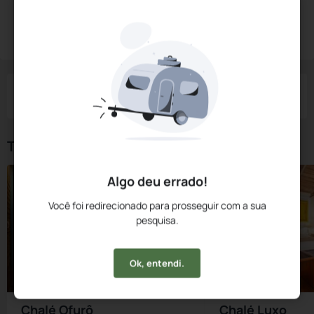
Diárias a partir de:
R$
730,
29
Reservar Agora
/noite
Impostos e taxas não inclusos
Check-in
Check-out
Noites
Quartos
Hóspedes
09 Ago
10 Ago
1
1
2
Tipos de Quarto
Algo deu errado!
Você foi redirecionado para prosseguir com a sua
pesquisa.
Ok, entendi.
Chalé Ofurô
Chalé Luxo