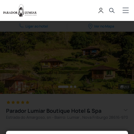
Ligar ao hotel
Ver no Mapa
213
Parador Lumiar Boutique Hotel & Spa
Estrada do Amargoso, sn - Bairro: Lumiar , Nova Friburgo 28616-970