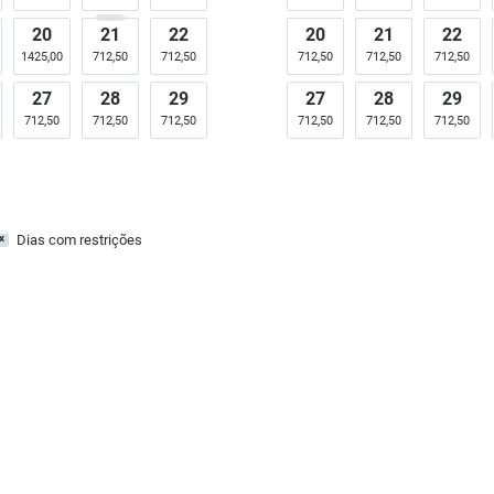
20
21
22
20
21
22
1425,00
712,50
712,50
712,50
712,50
712,50
27
28
29
27
28
29
712,50
712,50
712,50
712,50
712,50
712,50
Dias com restrições
x