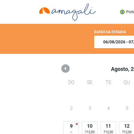
Amagali Pousada
Port
DATAS DA ESTADIA
Agosto,
2
DO
SE
TE
QU
2
3
4
5
9
10
11
12
712,50
712,50
712,50