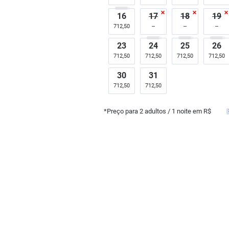
16
17
18
19
712,50
23
24
25
26
712,50
712,50
712,50
712,50
30
31
712,50
712,50
*Preço para
2
adultos
/ 1 noite em R$