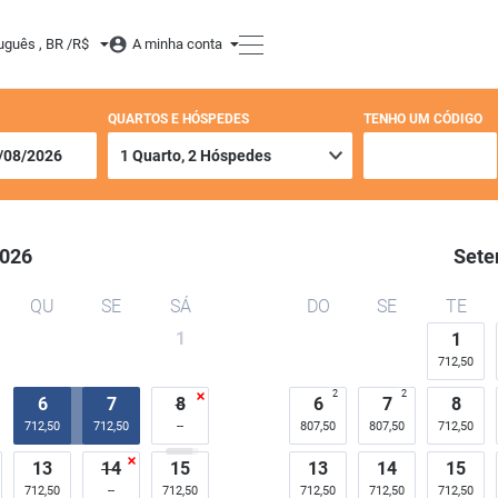
uguês , BR /
R$
A minha conta
QUARTOS E HÓSPEDES
TENHO UM CÓDIGO
026
Sete
QU
SE
SÁ
DO
SE
TE
1
1
712,50
2
2
6
7
8
6
7
8
712,50
712,50
807,50
807,50
712,50
13
14
15
13
14
15
712,50
712,50
712,50
712,50
712,50