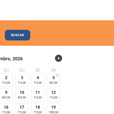
BUSCAR
mbro,
2026
QU
QU
SE
SÁ
2
2
3
4
5
712,50
712,50
712,50
807,50
9
10
11
12
807,50
807,50
712,50
712,50
16
17
18
19
712,50
712,50
712,50
1092,50