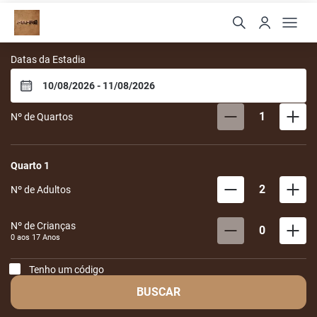
Mahré Hotel & Spa
Datas da Estadia
1
Nº de Quartos
Quarto
1
2
Nº de Adultos
Nº de Crianças
0
0 aos
17
Anos
Tenho um código
BUSCAR