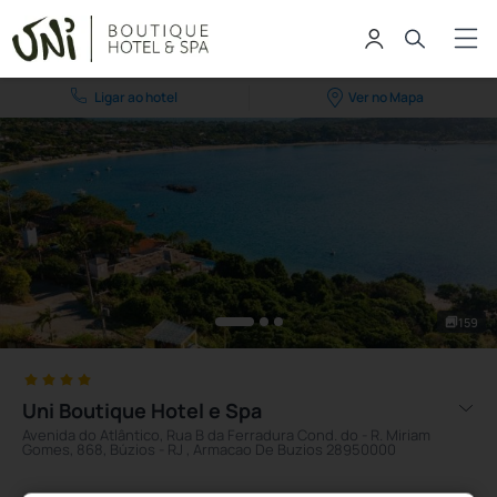
Ligar ao hotel
Ver no Mapa
159
Uni Boutique Hotel e Spa
Avenida do Atlântico, Rua B da Ferradura Cond. do - R. Miriam
Gomes, 868, Búzios - RJ , Armacao De Buzios 28950000