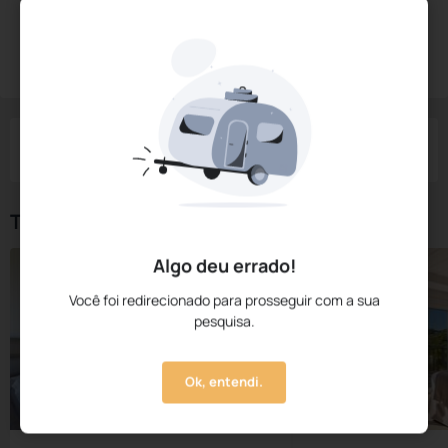
Diárias a partir de:
R$
510,
99
Reservar Agora
/noite
Impostos e taxas não inclusos
Check-in
Check-out
Noites
Quartos
Hóspedes
07 Ago
08 Ago
1
1
2
Tipos de Quarto
Algo deu errado!
Você foi redirecionado para prosseguir com a sua
pesquisa.
Ok, entendi.