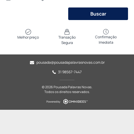
Buscar
Confirmação
Melhor preço
Transação
Imediata
Segura
pousada@pousadapalavrasnovas.com.br
31 98567-7447
© 2026 Pousada Palavras Novas.
Todos os direitos reservados.
Powered by