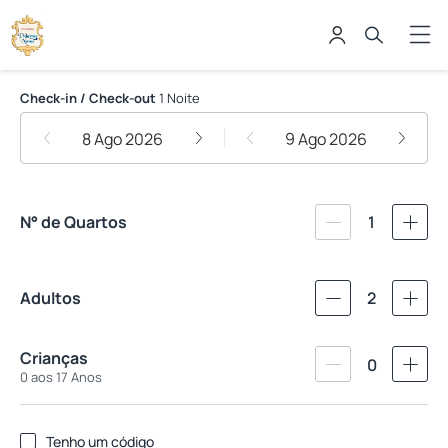
Pousada Palavras Novas
Check-in / Check-out
1 Noite
8 Ago 2026
9 Ago 2026
N° de Quartos
1
Adultos
2
Crianças
0
0 aos 17 Anos
Tenho um código