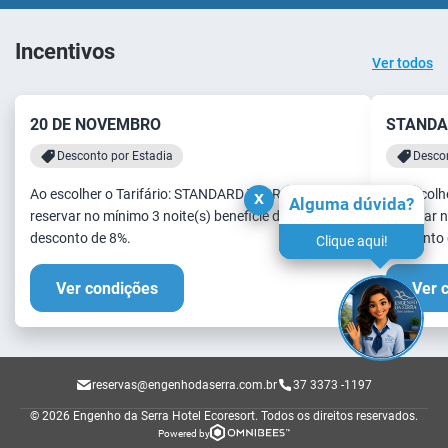
Incentivos
Ver todos
20 DE NOVEMBRO
STANDA
Desconto por Estadia
Descon
Ao escolher o Tarifário: STANDARD TÉRREO. Se
Ao escolh
x
Alguma dúvida?
reservar no mínimo 3 noite(s) beneficie de um
reservar n
desconto de 8%.
desconto 
Clique aqui!
Ver condições
Ver 
reservas@engenhodaserra.com.br
37 3373 -1197
© 2026 Engenho da Serra Hotel Ecoresort.
Todos os direitos reservados.
Powered by