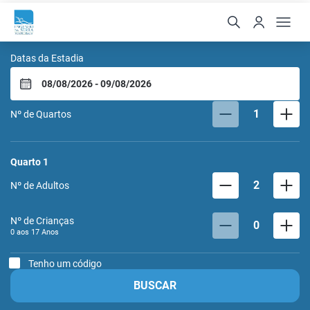
Engenho da Serra Hotel 
Datas da Estadia
1
Nº de Quartos
Quarto
1
2
Nº de Adultos
Nº de Crianças
0
0 aos
17
Anos
Tenho um código
BUSCAR