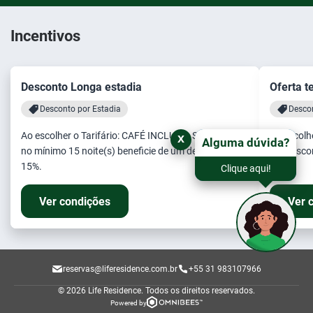
Incentivos
Desconto Longa estadia
Oferta t
Desconto por Estadia
Desco
Ao escolher o Tarifário: CAFÉ INCLUSO. Se reservar
Ao escolh
x
Alguma dúvida?
no mínimo 15 noite(s) beneficie de um desconto de
um desco
15%.
Clique aqui!
Ver condições
Ver 
reservas@liferesidence.com.br
+55 31 983107966
© 2026 Life Residence.
Todos os direitos reservados.
Powered by