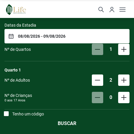
Life Residence
Datas da Estadia
1
Nº de Quartos
Quarto
1
2
Nº de Adultos
Nº de Crianças
0
0 aos
17
Anos
Tenho um código
BUSCAR