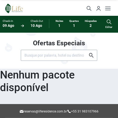
Check-In
Check-Out
Noites
Quartos
Hóspedes
09 Ago
10 Ago
1
1
2
Editar
Ofertas Especiais
Nenhum pacote
disponível
reservas@liferesidence.com.br
+55 31 983107966