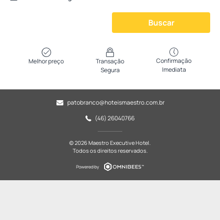
Buscar
Confirmação
Melhor preço
Transação
Imediata
Segura
patobranco@hoteismaestro.com.br
(46) 26040766
© 2026 Maestro Executive Hotel.
Todos os direitos reservados.
Powered by