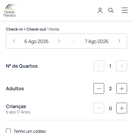
Maestro Executive Hotel
Check-in / Check-out
1 Noite
6 Ago 2026
7 Ago 2026
N° de Quartos
1
Adultos
2
Crianças
0
0 aos 17 Anos
Tenho um código