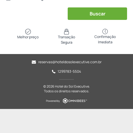
Buscar
Confirmação
Melhor preço
Transação
Imediata
Segura
reservas@hoteldosolexecutive.com.br
1299783-5504
© 2026 Hotel do Sol Executive.
Todos os direitos reservados.
Powered by