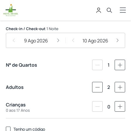
Hotel do Sol Executive
Check-in / Check-out
1 Noite
9 Ago 2026
10 Ago 2026
N° de Quartos
1
Adultos
2
Crianças
0
0 aos 17 Anos
Tenho um código