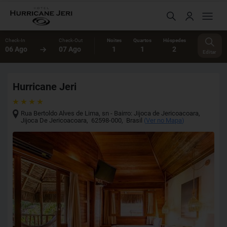
Check-In
Check-Out
Noites
Quartos
Hóspedes
06 Ago
07 Ago
1
1
2
Editar
Hurricane Jeri
Rua Bertoldo Alves de Lima, sn - Bairro: Jijoca de Jericoacoara
,
Jijoca De Jericoacoara
,
62598-000
,
Brasil
(
Ver no Mapa
)