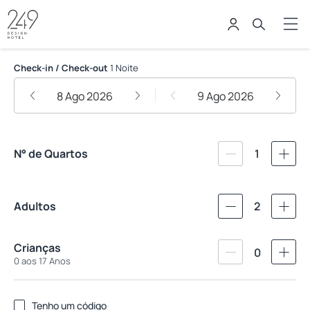
249 Design Hotel
Check-in / Check-out
1 Noite
8 Ago 2026
9 Ago 2026
N° de Quartos
1
Adultos
2
Crianças
0
0 aos 17 Anos
Tenho um código