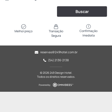
Buscar
Confirmação
Melhor preço
Transação
Imediata
Segura
reservas@249hotel.com.br
(54) 2136-2138
© 2026 249 Design Hotel.
Todos os direitos reservados.
Powered by