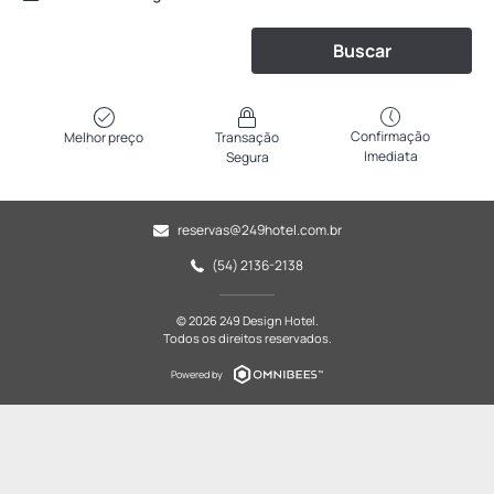
Buscar
Confirmação
Melhor preço
Transação
Imediata
Segura
reservas@249hotel.com.br
(54) 2136-2138
© 2026 249 Design Hotel.
Todos os direitos reservados.
Powered by