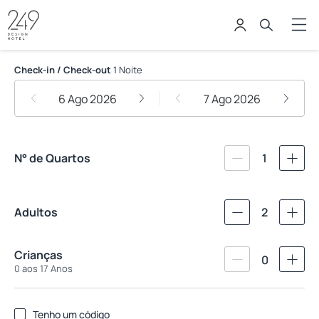
249 Design Hotel
Check-in / Check-out
1 Noite
6 Ago 2026
7 Ago 2026
N° de Quartos
1
Adultos
2
Crianças
0
0 aos 17 Anos
Tenho um código