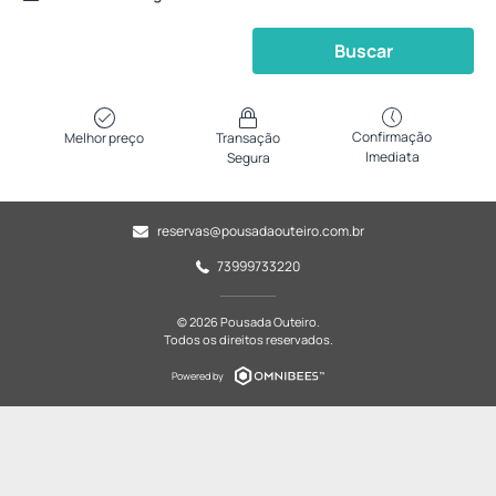
Buscar
Confirmação
Melhor preço
Transação
Imediata
Segura
reservas@pousadaouteiro.com.br
73999733220
© 2026 Pousada Outeiro.
Todos os direitos reservados.
Powered by