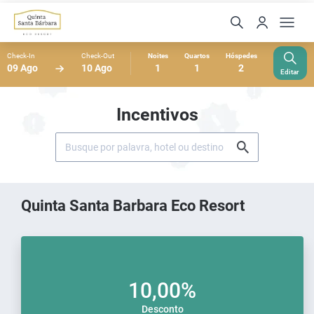
Check-In
Check-Out
Noites
Quartos
Hóspedes
09 Ago
10 Ago
1
1
2
Editar
Incentivos
Quinta Santa Barbara Eco Resort
10,00%
Desconto