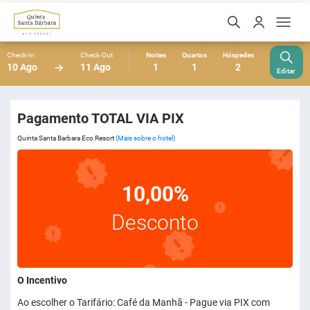
Check-In
Check-Out
Noites
Quartos
Hóspedes
10 Ago
11 Ago
1
1
2
Editar
Pagamento TOTAL VIA PIX
Quinta Santa Barbara Eco Resort
(Mais sobre o hotel)
10,00%
Desconto
O Incentivo
Ao escolher o Tarifário: Café da Manhã - Pague via PIX com