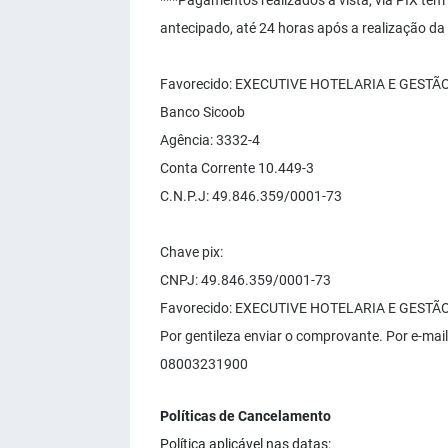
***Pagamentos realizados à vista, via PIX tem
antecipado, até 24 horas após a realização da 
Favorecido: EXECUTIVE HOTELARIA E GESTÃO
Banco Sicoob
Agência: 3332-4
Conta Corrente 10.449-3
C.N.P.J: 49.846.359/0001-73
Chave pix:
CNPJ: 49.846.359/0001-73
Favorecido: EXECUTIVE HOTELARIA E GESTÃO
Por gentileza enviar o comprovante. Por e-mai
08003231900
Políticas de Cancelamento
Política aplicável nas datas: