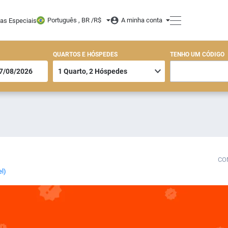
Português , BR /
R$
A minha conta
tas Especiais
QUARTOS E HÓSPEDES
TENHO UM CÓDIGO
CO
el)