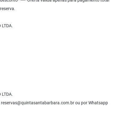
 desconto* ----*Oferta válida apenas para pagamento total
reserva.
 LTDA.
 LTDA.
l
reservas@quintasantabarbara.com.br
ou por Whatsapp